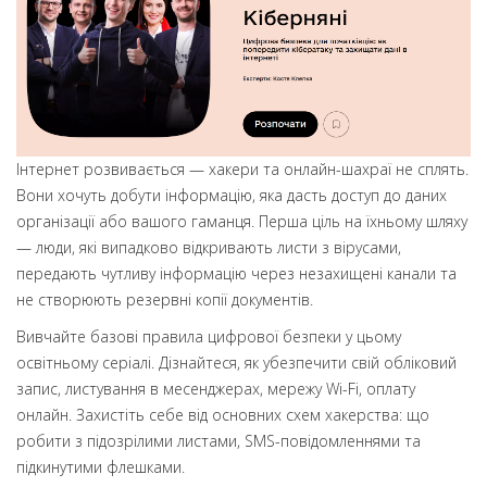
Інтернет розвивається — хакери та онлайн-шахраї не сплять.
Вони хочуть добути інформацію, яка дасть доступ до даних
організації або вашого гаманця. Перша ціль на їхньому шляху
— люди, які випадково відкривають листи з вірусами,
передають чутливу інформацію через незахищені канали та
не створюють резервні копії документів.
Вивчайте базові правила цифрової безпеки у цьому
освітньому серіалі. Дізнайтеся, як убезпечити свій обліковий
запис, листування в месенджерах, мережу Wi-Fi, оплату
онлайн. Захистіть себе від основних схем хакерства: що
робити з підозрілими листами, SMS-повідомленнями та
підкинутими флешками.