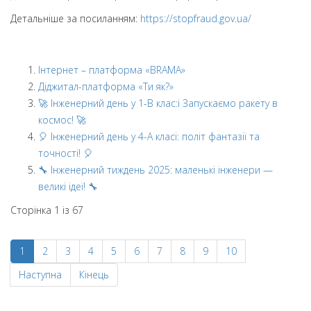
Детальніше за посиланням:
https://stopfraud.gov.ua/
Інтернет – платформа «BRAMA»
Діджитал-платформа «Ти як?»
🚀 Інженерний день у 1-В клас:і Запускаємо ракету в
космос! 🚀
🎈 Інженерний день у 4-А класі: політ фантазії та
точності! 🎈
🔧 Інженерний тиждень 2025: маленькі інженери —
великі ідеї! 🔧
Сторінка 1 із 67
1
2
3
4
5
6
7
8
9
10
Наступна
Кінець