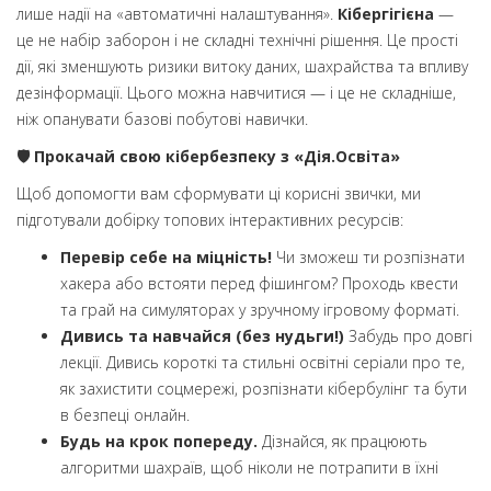
лише надії на «автоматичні налаштування».
Кібергігієна
—
це не набір заборон і не складні технічні рішення. Це прості
дії, які зменшують ризики витоку даних, шахрайства та впливу
дезінформації. Цього можна навчитися — і це не складніше,
ніж опанувати базові побутові навички.
🛡
️ Прокачай свою кібербезпеку з «Дія.Освіта»
Щоб допомогти вам сформувати ці корисні звички, ми
підготували добірку топових інтерактивних ресурсів:
Перевір себе на міцність!
Чи зможеш ти розпізнати
хакера або встояти перед фішингом? Проходь квести
та грай на симуляторах у зручному ігровому форматі.
Дивись та навчайся (без нудьги!)
Забудь про довгі
лекції. Дивись короткі та стильні освітні серіали про те,
як захистити соцмережі, розпізнати кібербулінг та бути
в безпеці онлайн.
Будь на крок попереду.
Дізнайся, як працюють
алгоритми шахраїв, щоб ніколи не потрапити в їхні