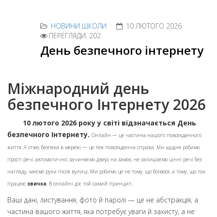
НОВИНИ ШКОЛИ
10 ЛЮТОГО 2026
ПЕРЕГЛЯДИ: 202
День безпечного інтернету
Міжнародний день
безпечного Інтернету 2026
10 лютого 2026 року у світі відзначається День
безпечного Інтернету.
Онлайн — це частина нашого повсякденного
життя. А отже, безпека в мережі — це теж повсякденна справа.
Ми щодня робимо
прості речі автоматично: зачиняємо двері на замок, не залишаємо цінні речі без
нагляду, миємо руки після вулиці. Ми робимо це не тому, що боїмося, а тому, що так
працює
звичка
. В онлайні діє той самий принцип.
Ваші дані, листування, фото й паролі — це не абстракція, а
частина вашого життя, яка потребує уваги й захисту, а не