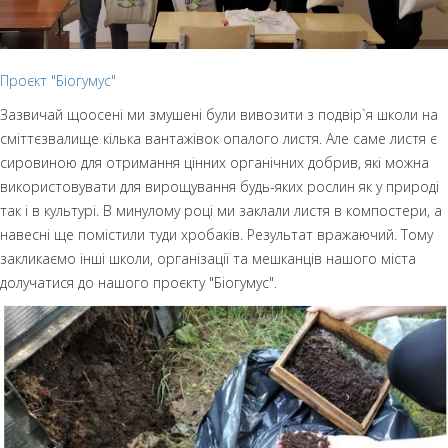
Проєкт "Біогумус"
Зазвичай щоосені ми змушені були вивозити з подвір`я школи на
сміттєзвалище кілька вантажівок опалого листя. Але саме листя є
сировиною для отримання цінних органічних добрив, які можна
використовувати для вирощування будь-яких рослин як у природі
так і в культурі. В минулому році ми заклали листя в компостери, а
навесні ще помістили туди хробаків. Результат вражаючий. Тому
закликаємо інші школи, організації та мешканців нашого міста
долучатися до нашого проєкту "Біогумус".