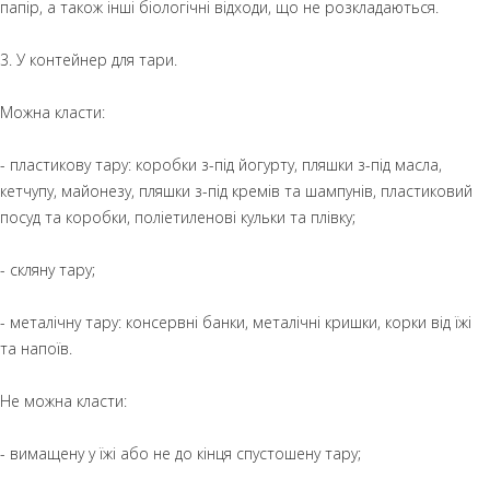
папір, а також інші біологічні відходи, що не розкладаються.
3. У контейнер для тари.
Можна класти:
- пластикову тару: коробки з-під йогурту, пляшки з-під масла,
кетчупу, майонезу, пляшки з-під кремів та шампунів, пластиковий
посуд та коробки, поліетиленові кульки та плівку;
- скляну тару;
- металічну тару: консервні банки, металічні кришки, корки від їжі
та напоїв.
Не можна класти:
- вимащену у їжі або не до кінця спустошену тару;