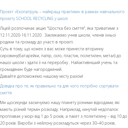
Проєкт «Екопатруль – найкращі практики» в рамках навчального
проєкту SCHOOL RECYCLING у школі
Ліцей розпочинає акцію "Шостка без сміття", яка триватиме з
12.11.2020-16.11.2020 . Закликаємо учнів школи, членів їхньої
родини та громаду до участі в проєкті.
Суть в тому, що кожен з вас може принести вторинну
сировину(батарейки, папір, скло, пластик, поліетилен, метал) до
нашої школи і здати її на переробку . Найактивніший учень та
громадянин буде нагороджений.
Давайте допоможемо нашому місту разом!
Довідка про те, як правильно та для чого потрібно сортувати
сміття
Ми щосекунди засмічуємо нашу планету різними відходами, які
мають різний термін розкладу. Наприклад, кинутий недопалок
проплаває у морі від 1 до 5 років, а пакет з поліетилену – від 10 до
20 років. Вироби з нейлону розкладуться через 30–40 років,