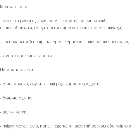
Можна класти:
- м’ясні та рибні відходи, овочі і фрукти, лушпиння, хліб,
напівфабрикати, кондитерські вироби та інші харчові відходи;
- господарський папір, паперові серветки, залишки від чаю і кави;
- кімнатні рослини та квіти.
Не можна класти:
- олію, молоко, соуси та інші рідкі харчові продукти;
- будь-які рідини;
- великі кістки;
- плівку, метал, скло, попіл, недопалки, вкритий воском або плівкою