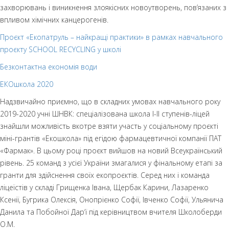
захворювань і виникнення злоякісних новоутворень, пов’язаних з
впливом хімічних канцерогенів.
Проєкт «Екопатруль – найкращі практики» в рамках навчального
проєкту SCHOOL RECYCLING у школі
Безконтактна економія води
ЕКОшкола 2020
Надзвичайно приємно, що в складних умовах навчального року
2019-2020 учні ШНВК: спеціалізована школа І-ІІ ступенів-ліцей
знайшли можливість вкотре взяти участь у соціальному проєкті
міні-грантів «Екошкола» під егідою фармацевтичної компанії ПАТ
«Фармак». В цьому році проєкт вийшов на новий Всеукраїнський
рівень. 25 команд з усієї України змагалися у фінальному етапі за
гранти для здійснення своїх екопроєктів. Серед них і команда
ліцеїстів у складі Грищенка Івана, Щербак Карини, Лазаренко
Ксенії, Бугрика Олексія, Онопрієнко Софії, Івченко Софії, Ульянича
Данила та Побойної Дар‘ї під керівництвом вчителя Школоберди
О.М.