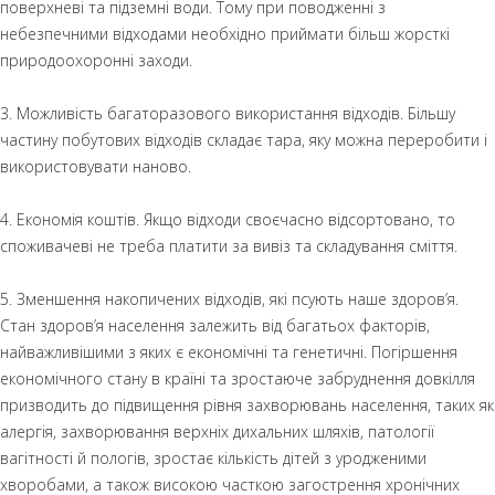
поверхневі та підземні води. Тому при поводженні з
небезпечними відходами необхідно приймати більш жорсткі
природоохоронні заходи.
3. Можливість багаторазового використання відходів. Більшу
частину побутових відходів складає тара, яку можна переробити і
використовувати наново.
4. Економія коштів. Якщо відходи своєчасно відсортовано, то
споживачеві не треба платити за вивіз та складування сміття.
5. Зменшення накопичених відходів, які псують наше здоров’я.
Стан здоров’я населення залежить від багатьох факторів,
найважливішими з яких є економічні та генетичні. Погіршення
економічного стану в країні та зростаюче забруднення довкілля
призводить до підвищення рівня захворювань населення, таких як
алергія, захворювання верхніх дихальних шляхів, патології
вагітності й пологів, зростає кількість дітей з уродженими
хворобами, а також високою часткою загострення хронічних