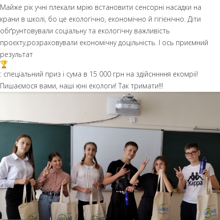
Майже рік учні плекали мрію встановити сенсорні насадки на
крани в школі, бо це екологічно, економічно й гігієнічно. Діти
обґрунтовували соціальну та екологічну важливість
проєкту,розраховували економічну доцільність. І ось приємний
результат
: спеціальний приз і сума в 15 000 грн на здійсннння екомрії!
Пишаємося вами, наші юні екологи! Так тримати!!!